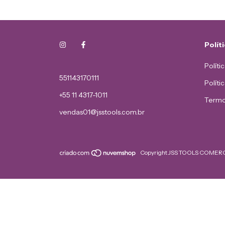
Polít
Políti
551143170111
Políti
+55 11 4317-1011
Termo
vendas01@jsstools.com.br
Copyright JSS TOOLS COMERCI