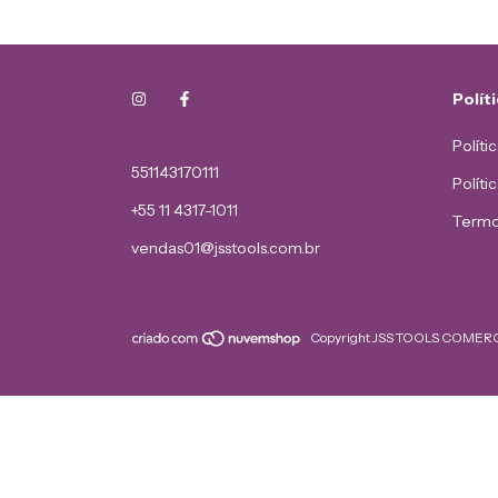
Polít
Políti
551143170111
Políti
+55 11 4317-1011
Termo
vendas01@jsstools.com.br
Copyright JSS TOOLS COMERCI