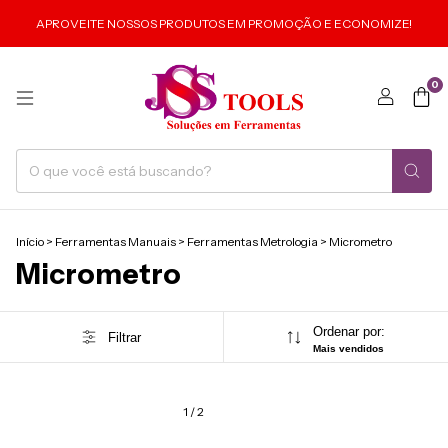
APROVEITE NOSSOS PRODUTOS EM PROMOÇÃO E ECONOMIZE!
0
Início
>
Ferramentas Manuais
>
Ferramentas Metrologia
>
Micrometro
Micrometro
Ordenar por:
Filtrar
Mais vendidos
1
/
2