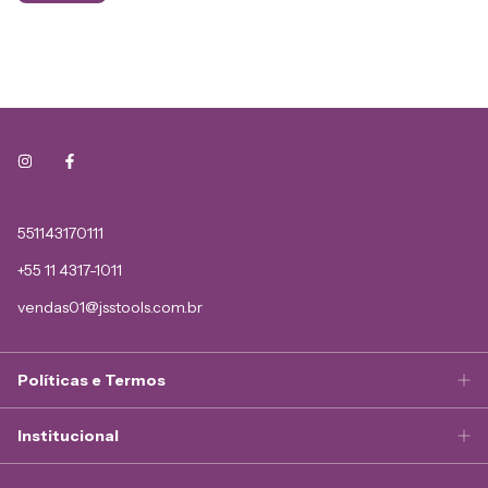
551143170111
+55 11 4317-1011
vendas01@jsstools.com.br
Políticas e Termos
Institucional